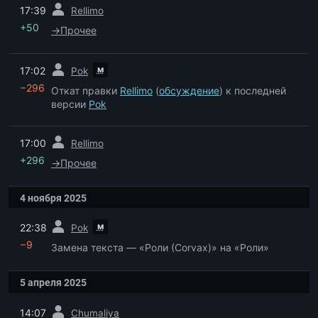
пред.
17:39
Rellimo
+50
→
Прочее
пред.
м
17:02
Pok
−296
Откат правки
Rellimo
(
обсуждение
) к последней
версии
Pok
пред.
17:00
Rellimo
+296
→
Прочее
4 ноября 2025
пред.
м
22:38
Pok
−9
Замена текста — «Роли (Corvax)» на «Роли»
5 апреля 2025
пред.
14:07
Chumaliya