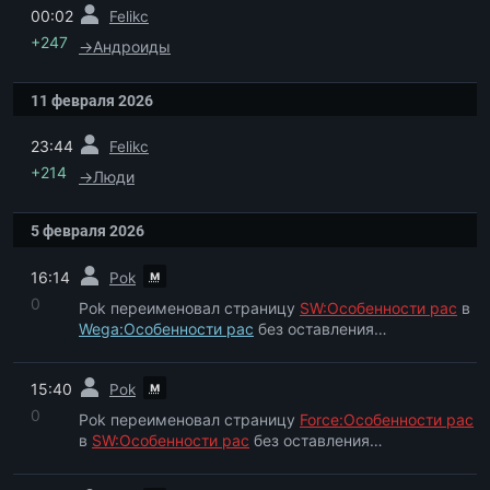
пред.
00:02
Felikc
+247
→
Андроиды
11 февраля 2026
пред.
23:44
Felikc
+214
→
Люди
5 февраля 2026
пред.
м
16:14
Pok
0
Pok переименовал страницу
SW:Особенности рас
в
Wega:Особенности рас
без оставления
перенаправления
пред.
м
15:40
Pok
0
Pok переименовал страницу
Force:Особенности рас
в
SW:Особенности рас
без оставления
перенаправления
пред.