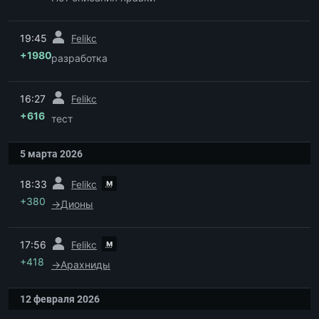
пред.
19:45
Felikc
+1980
разработка
пред.
16:27
Felikc
+616
тест
5 марта 2026
пред.
м
18:33
Felikc
+380
→
Дионы
пред.
м
17:56
Felikc
+418
→
Арахниды
12 февраля 2026