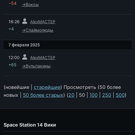
−54
→
Воксы
пред.
16:26
AlexMACTEP
+4
→
Слаймолюды
7 февраля 2025
пред.
12:00
AlexMACTEP
+65
→
Вульпакины
(
новейшие
|
старейшие
) Просмотреть (
50 более
новых
|
50 более старых
) (
20
|
50
|
100
|
250
|
500
)
Space Station 14 Вики