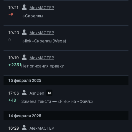
пред.
19:21
AlexMACTEP
−5
→
Скреллы
пред.
19:20
AlexMACTEP
0
→
link=Скреллы(Wega)
пред.
19:19
AlexMACTEP
+2351
Нет описания правки
15 февраля 2025
пред.
м
17:06
AsnDen
+48
Замена текста — «File:» на «Файл:»
14 февраля 2025
пред.
16:29
AlexMACTEP