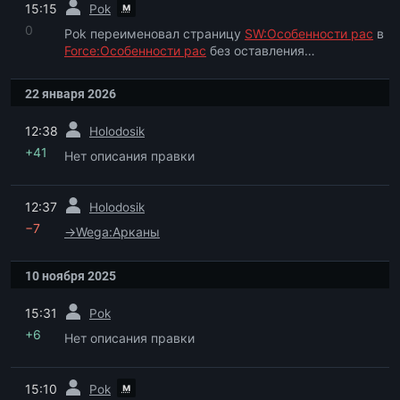
м
15:15
Pok
0
Pok переименовал страницу
SW:Особенности рас
в
Force:Особенности рас
без оставления
перенаправления
22 января 2026
пред.
12:38
Holodosik
+41
Нет описания правки
пред.
12:37
Holodosik
−7
→
Wega:Арканы
10 ноября 2025
пред.
15:31
Pok
+6
Нет описания правки
пред.
м
15:10
Pok