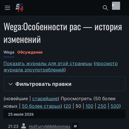
Найти
Wega:Особенности рас — история
изменений
Wega
Обсуждение
Показать журналы для этой страницы
(
просмотр
журнала злоупотреблений
)
Фильтровать правки
(
новейшие
|
старейшие
) Просмотреть (
50 более
новых
|
50 более старых
) (
20
|
50
|
100
|
250
|
500
)
25 июля 2026
пред.
м
21:23
HotFurryMilkMommies