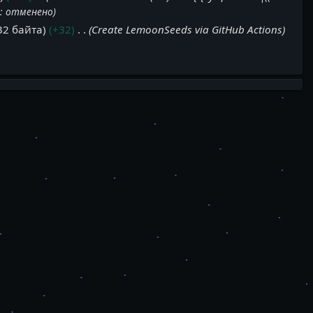
а
:
отменено
32 байта
+32
Create LemoonSeeds via GitHub Actions