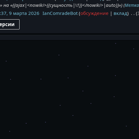
\}\s*$» на «{{ajax|<nowiki>{{сущность|\1}}</nowiki>|auto}}»
Метк
:37, 9 марта 2026
IanComradeBot
обсуждение
вклад