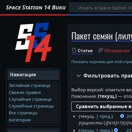
Space Station 14 Вики
Пакет семян (лил
Статья
Обсуждение
Показать журналы для этой стр
Навигация
Фильтровать пра
Заглавная страница
Выбор версий: отметьте ве
Свежие правки
Пояснения:
(текущ.)
— отли
Случайная страница
Служебные страницы
Все страницы
текущ.
пред.
20
1
Категории
{сущность\|([\s\S]+?)\}\}
8
м
текущ.
пред.
22
1