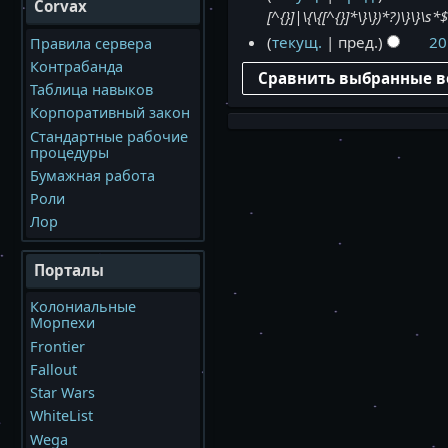
Corvax
а
[^{}]|\{\{[^{}]*\}\})*?)\}
5
р
м
текущ.
пред.
20
Правила сервера
9
т
а
м
Контрабанда
а
р
а
Таблица навыков
2
т
р
0
Корпоративный закон
а
т
2
Стандартные рабочие
2
а
6
процедуры
0
2
Бумажная работа
2
0
6
Роли
2
Лор
6
Порталы
Колониальные
Морпехи
Frontier
Fallout
Star Wars
WhiteList
Wega