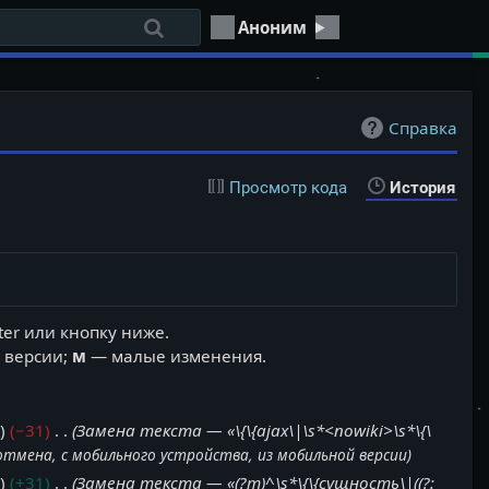
Аноним
Справка
Просмотр кода
История
ter или кнопку ниже.
 версии;
м
— малые изменения.
а
−31
Замена текста — «\{\{ajax\|\s*<nowiki>\s*\{\
 отмена
с мобильного устройства
из мобильной версии
а
+31
Замена текста — «(?m)^\s*\{\{сущность\|((?: