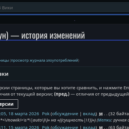
ун) — история изменений
аницы
(
просмотр журнала злоупотреблений
)
вки
рсии страницы, которые вы хотите сравнить, и нажмите En
чия от текущей версии;
(пред.)
— отличия от предыдущей
:05, 18 марта 2026
Pok
обсуждение
вклад
м
32 байт
\s*<\/nowiki>\s*\|auto\}\}» на «{{сущность|\1}}»
Метки
:
ручная
:11, 15 марта 2026
Pok
обсуждение
вклад
м
63 байт