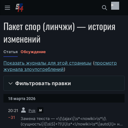
Найти
Пакет спор (линчжи) — история
изменений
Статья
Обсуждение
Показать журналы для этой страницы
(
просмотр
журнала злоупотреблений
)
Фильтровать правки
18 марта 2026
пред.
м
20:21
Pok
−31
Замена текста — «\{\{ajax\|\s*<nowiki>\s*\{\
{сущность\|([\s\S]+?)\}\}\s*<\/nowiki>\s*\|auto\}\}» на