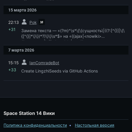
«{{сущность|\1}}»
15 марта 2026
пред.
м
22:13
Pok
+31
Замена текста — «(?m)^\s*\{\{сущность\|((?:[^{}]|\{\
{[^{}]*\}\})*?)\}\}\s*$» на «{{ajax|<nowiki>
{{сущность|\1}}</nowiki>|auto}}»
7 марта 2026
пред.
15:15
IanComradeBot
+33
Create LingzhiSeeds via GitHub Actions
Space Station 14 Вики
Политика конфиденциальности
Настольная версия