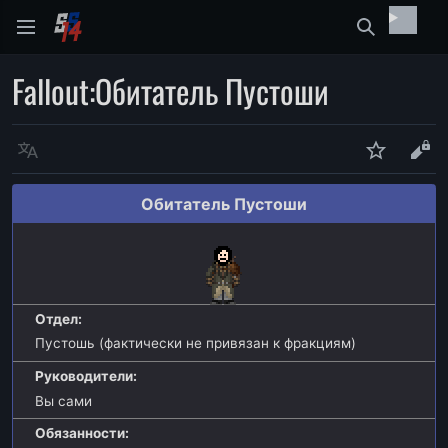
Найти
Fallout
:
Обитатель Пустоши
Язык
Следить
Про
Обитатель Пустоши
Отдел:
Пустошь (фактически не привязан к фракциям)
Руководители:
Вы сами
Обязанности: