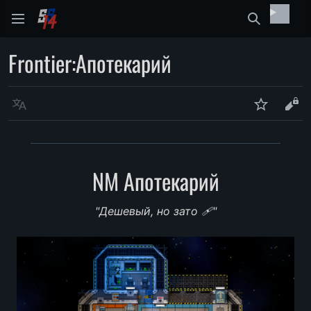
Найти
Frontier
:
Апотекарий
Язык
Следить
Про
NM Апотекарий
"Дешевый, но зато 🩹"