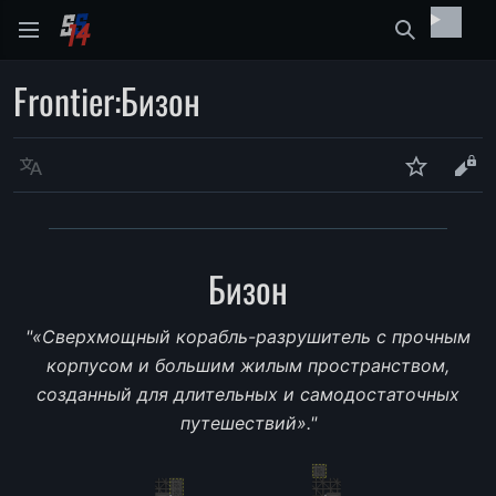
Найти
Frontier
:
Бизон
Язык
Следить
Про
Бизон
"«Сверхмощный корабль-разрушитель с прочным
корпусом и большим жилым пространством,
созданный для длительных и самодостаточных
путешествий»."