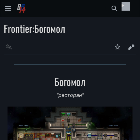
Найти
Frontier
:
Богомол
Язык
Следить
Про
Богомол
"ресторан"