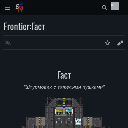
Найти
Frontier
:
Гаст
Язык
Следить
Про
Гаст
"Штурмовик с тяжелыми пушками"