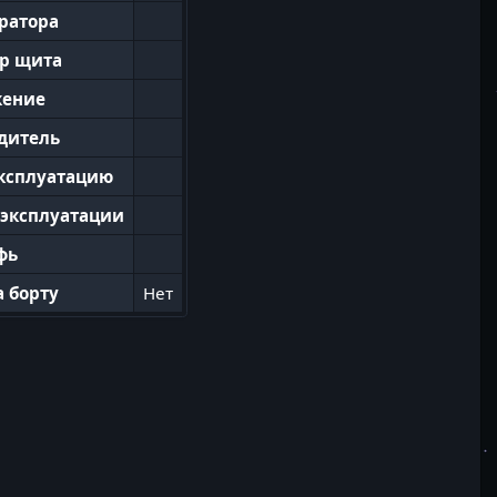
ератора
ор щита
жение
дитель
эксплуатацию
 эксплуатации
фь
а борту
Нет