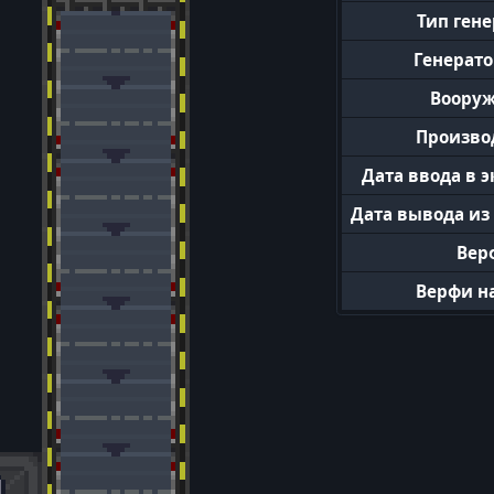
Тип ген
Генерат
Воору
Произво
Дата ввода в 
Дата вывода из
Вер
Верфи н