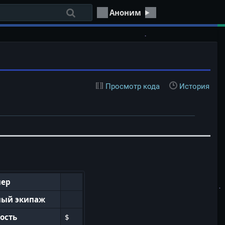
Аноним
Просмотр кода
История
мер
мый экипаж
ость
$