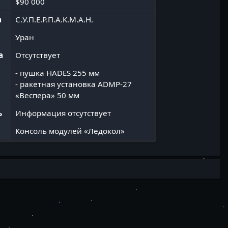
$90 000
а
С.У.П.Е.Р.П.А.К.М.А.Н.
Уран
а
Отсутствует
- пушка HADES 255 мм
- ракетная установка ADMP-27
«Веспера» 50 мм
ь
Информация отсутствует
Консоль модулей «Ледокол»