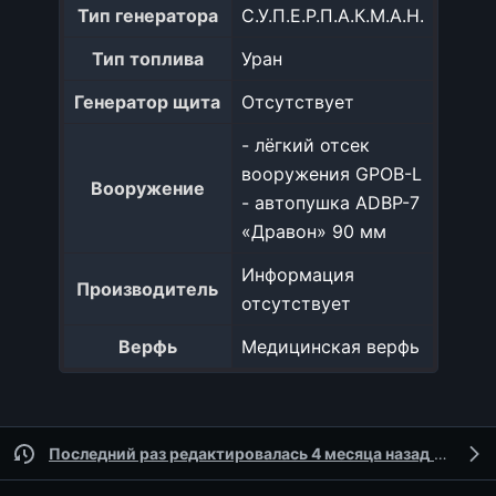
Тип генератора
С.У.П.Е.Р.П.А.К.М.А.Н.
Тип топлива
Уран
Генератор щита
Отсутствует
- лёгкий отсек
вооружения GPOB-L
Вооружение
- автопушка ADBP-7
«Дравон» 90 мм
Информация
Производитель
отсутствует
Верфь
Медицинская верфь
Последний раз редактировалась 4 месяца назад
участником