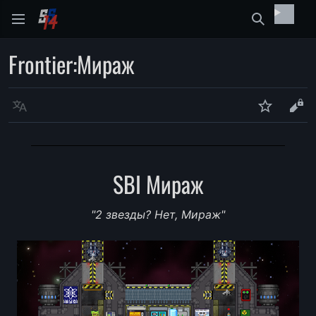
Найти
Frontier
:
Мираж
Язык
Следить
Про
SBI Мираж
"2 звезды? Нет, Мираж"