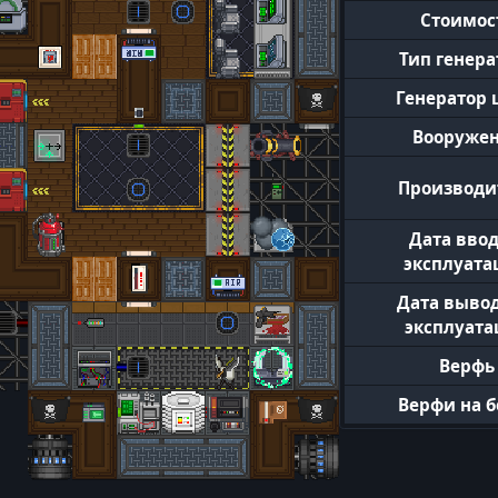
Стоимос
Тип генера
Генератор
Вооруже
Производи
Дата ввод
эксплуат
Дата вывод
эксплуат
Верфь
Верфи на б