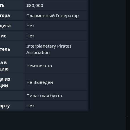
ть
$80,000
тора
Плазменный Генератор
 щита
Нет
ние
Нет
Interplanetary Pirates
тель
Association
а в
Неизвестно
ацию
а из
Не Выведен
ации
Пиратская бухта
орту
Нет