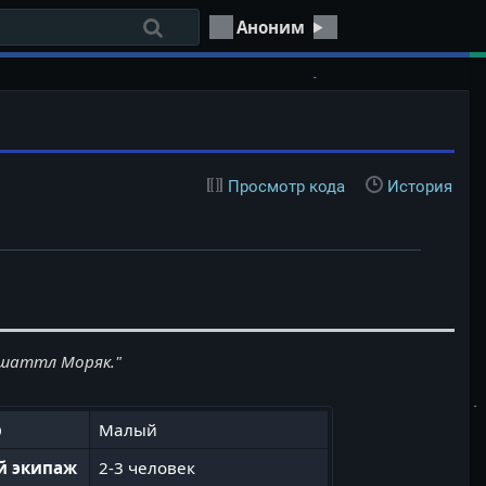
Аноним
Просмотр кода
История
 шаттл Моряк."
р
Малый
й экипаж
2-3 человек