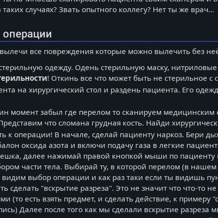
 таких случаях? Звать опытного коллегу? Нет ты же врач...
и операции
 вылечи все повреждения которые можно вылечить без неё
стерильную одежду. Одень стерильную маску, нитриловые 
терильности
! Откинь все что может быть не стерильное с 
нта на хирургический стол и раздень пациента. Его одежд
дин момент забыл где перелом то сканируем медицинским 
 Представим что сломана грудная кость. Найди хирургичес
 к операции! В начале, сделай пациенту наркоз. Бери ды
 балон оксида азота и включи подачу газа в легкие пациент
ешка, далее нажимай правой кнопкой мыши по пациенту 
ором части тела. Выбирай ту, в которой перелом (в нашем 
ы видим выбор операции и как раз таки если ты видишь пун
ь сделать "вскрытие разреза". Это не значит что что-то не
и (то есть взять предмет, и сделать действие, к примеру 
ись) Далее после того как мы сделали вскрытие разреза 