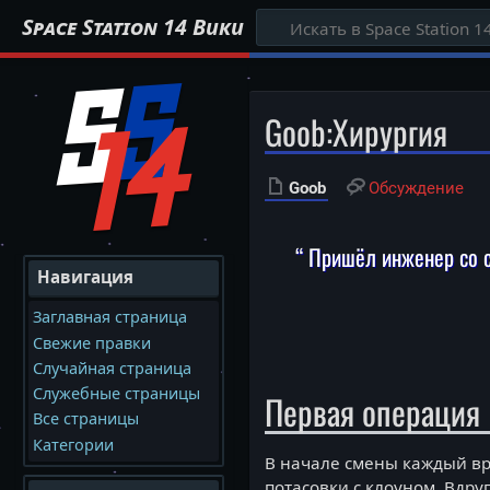
Space Station 14 Вики
Goob
:
Хирургия
Goob
Обсуждение
“ Пришёл инженер со 
Навигация
Заглавная страница
Свежие правки
Случайная страница
Служебные страницы
Первая операция
Все страницы
Категории
В начале смены каждый вра
потасовки с клоуном. Вдр