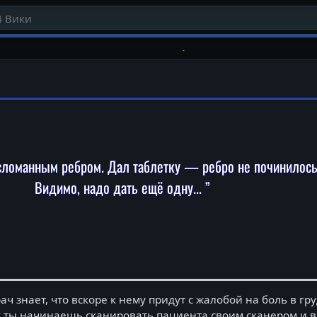
сломанным ребром. Дал таблетку — ребро не починилось.
Видимо, надо дать ещё одну... ”
ч знает, что вскоре к нему придут с жалобой на боль в гр
уг ты начинаешь сканировать пациента своим сканером и в