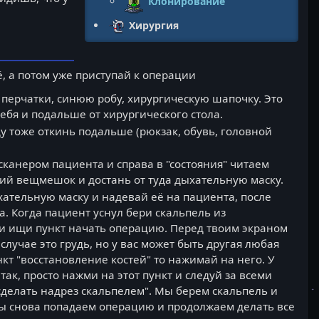
Клонирование
Хирургия
, а потом уже приступай к операции
перчатки, синюю робу, хирургическую шапочку. Это
себя и подальше от хирургического стола.
у тоже откинь подальше (рюкзак, обувь, головной
сканером пациента и справа в "состояния" читаем
кий вещмешок и достань от туда дыхательную маску.
хательную маску и надевай её на пациента, после
а. Когда пациент уснул бери скальпель из
и ищи пункт начать операцию. Перед твоим экраном
случае это грудь, но у вас может быть другая любая
кт "восстановление костей" то нажимай на него. У
 так, просто нажми на этот пункт и следуй за всеми
"сделать надрез скальпелем". Мы берем скальпель и
мы снова попадаем операцию и продолжаем делать все