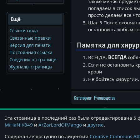
также меняя предметы
попадаем в список вы
просто делаем все что
Ещё
Шаг 5 После окончани
остановить любым сп
Ссылки сюда
Связанные правки
Памятка для хирур
Версия для печати
Постоянная ссылка
ВСЕГДА,
ВСЕГДА
соблю
Сведения о странице
Если не остановить к
Журналы страницы
крови
Не бойтесь хирургии.
Категория
:
Руководства
Эта страница в последний раз была отредактирована 5 
MiHaNiK849
и
ArZarLordOfMango
и
другие
.
Содержание доступно по лицензии
Creative Commons Att