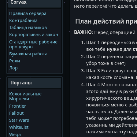
Corvax
него перелом! Что делать в
Правила сервера
План действий пр
Контрабанда
Таблица навыков
ВАЖНО
: Перед операцией
Корпоративный закон
Стандартные рабочие
Шаг 1 переоденься в 
процедуры
все тебе
нужно
для
с
Бумажная работа
Шаг 2 перенеси пацие
Роли
убор тоже в счет)
Лор
Шаг 3 Если вдруг в о
какая кость сломана.
Порталы
Шаг 4 Можно начинать
этого дай ему в руки
Колониальные
хирургического вещм
Морпехи
появиться меню с выб
Frontier
часть тела). Далее м
Fallout
тебя может потребоват
Star Wars
указанными действиям
WhiteList
нажимаем на эту надп
Wega