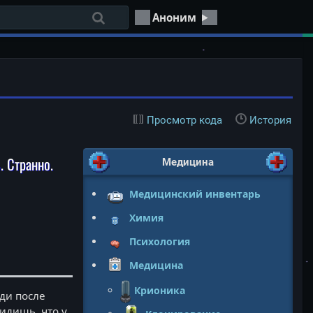
Аноним
Просмотр кода
История
 Странно.
Медицина
Медицинский инвентарь
Химия
Психология
Медицина
Крионика
уди после
идишь, что у