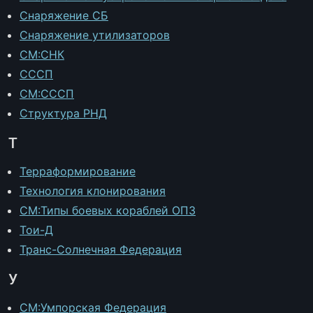
Снаряжение СБ
Снаряжение утилизаторов
CM:СНК
СССП
CM:СССП
Структура РНД
Т
Терраформирование
Технология клонирования
CM:Типы боевых кораблей ОПЗ
Тои-Д
Транс-Солнечная Федерация
У
CM:Умпорская Федерация