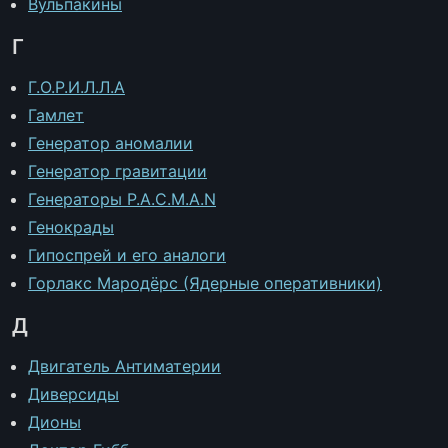
Вульпакины
Г
Г.О.Р.И.Л.Л.А
Гамлет
Генератор аномалии
Генератор гравитации
Генераторы P.A.C.M.A.N
Генокрады
Гипоспрей и его аналоги
Горлакс Мародёрс (Ядерные оперативники)
Д
Двигатель Антиматерии
Диверсиды
Дионы