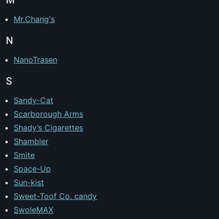
Mr.Chang's
N
NanoTrasen
S
Sandy-Cat
Scarborough Arms
Shady’s Cigarettes
Shambler
Smite
Space-Up
Sun-kist
Sweet-Toof Co. candy
SwoleMAX