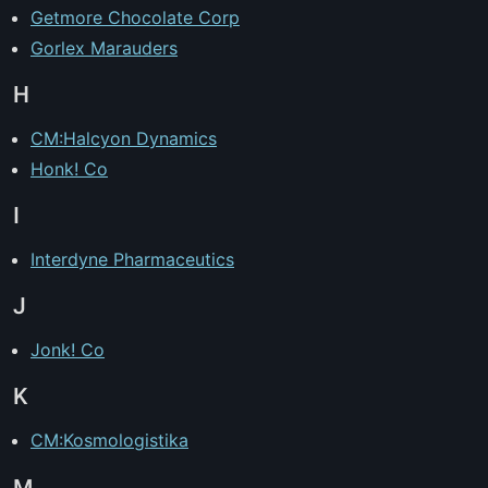
Getmore Chocolate Corp
Gorlex Marauders
H
CM:Halcyon Dynamics
Honk! Co
I
Interdyne Pharmaceutics
J
Jonk! Co
K
CM:Kosmologistika
M