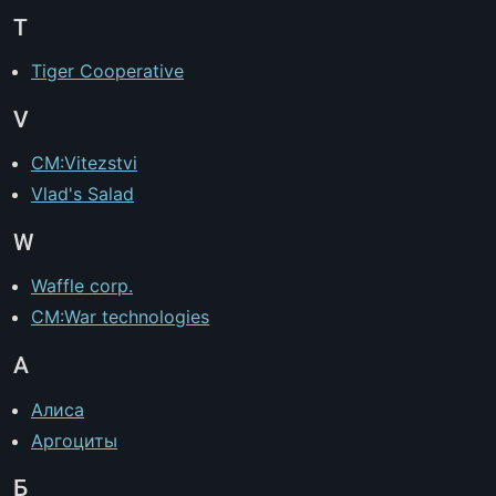
T
Tiger Cooperative
V
CM:Vitezstvi
Vlad's Salad
W
Waffle corp.
CM:War technologies
А
Алиса
Аргоциты
Б