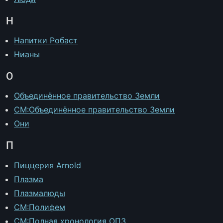
Н
Напитки Робаст
Нианы
О
Объединённое правительство Земли
CM:Объединённое правительство Земли
Они
П
Пиццерия Arnold
Плазма
Плазмалюды
CM:Полифем
CM:Полная хронология ОПЗ