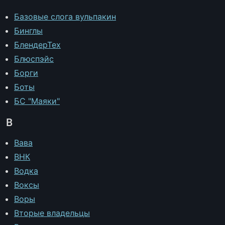
Базовые слога вульпакин
Бинглы
БлендерТех
Блюспэйс
Борги
Боты
БС "Маяки"
В
Вава
ВНК
Водка
Воксы
Воры
Вторые владельцы