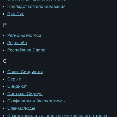
Последствия клонирования
Пун Пун
Р
Регионы Могеса
Редспейс
Республика Элира
С
Связь Синдиката
Серые
Синдикат
Система Сириус
Скафандры и Экзокостюмы
Слаймолюды
Снаряжение и устройство инженерного отдела