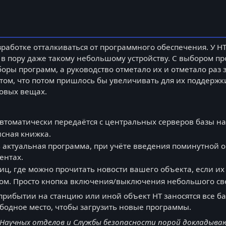
аботке отталкиваться от программного обеспечения. У НТ
 в пору даже такому небольшому устройству. С выбором п
оры программ, а руководство отметало их и отметало раз 
ётом, что потом пришлось бы увеличивать для их поддерж
зовых вещах.
втоматически передаётся с центральных серверов базы на 
исная книжка.
 актуальная программа, при учёте введения поминутной о
ентах.
ниц, где можно прочитать новости вашего объекта, если и
ом. Просто кнопка включения/выключения небольшого св
прибытии на станцию или иной объект НТ заносятся все ба
ободное место, чтобы загрузить новые программы.
 Научных отделов и Службы безопасности порой докладываю