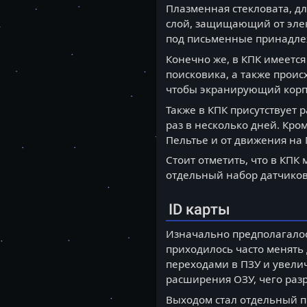
Плазменная стекловата, д
слой, защищающий от элек
под письменные принадле
Конечно же, в КПК имеетс
поисковика, а также проис
чтобы экранирующий корпу
Также в КПК присутствует 
раз в несколько дней. Кро
Пельтье и от движения на
Стоит отметить, что в КПК
отдельный набор датчиков 
ID карты
Изначально предполагалось
приходилось часто менять
переходами в ПЗУ и увели
расширения ОЗУ, чего раз
Выходом стал отдельный п