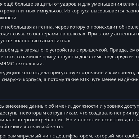
ля ещё больше защиты от ударов и для уменьшения влиян
тромагнитных импульсов. Из корпуса высовывается разно
жности.
я и небольшая антенна, через которую происходит обновл
ходит связь со сканерами на шлюзах. При этом у антенны п
с не полностью гасил сигнал.
разъём для зарядного устройства с крышечкой. Правда, ёмк
ме того, в начинке присутствуют и две схемы подзарядки: 
 МЭМС технологии.
 медицинского отдела присутствует отдельный компонент, 
снаружи корпуса, а потому такие КПК чуть менее надёжны
 внесение данных об имени, должности и уровнях доступа 
 доступы некоторым сотрудникам, что создавало неприятн
чивало энергопотребление. Но и внесение всех этих данн
работчики хотели избежать.
рограммируемый чип с дешифратором, который мог свободн