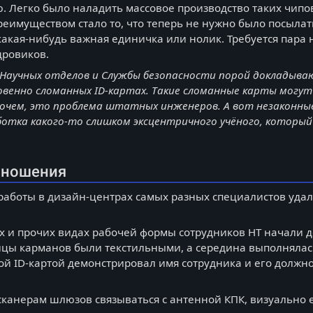
Легко было наладить массовое производство таких чипо
еимуществом стало то, что теперь не нужно было посылат
какая-нибудь важная единичка или нолик. Требуется пара
дровиков.
 Научных отделов и Службы безопасности порой докладыва
венно сломанных ID-картах. Такие сломанные карты могут
Впрочем, это проблема штатных инженеров. А вот незакон
ботка какого-то слишком эксцентричного учёного, которы
 ношения
работы в дизайн-центрах самых разных специалистов удало
.
х и прочих видах рабочей формы сотрудников НТ начали
ницы карманов были текстильными, а середина выполнялась
й ID-картой демонстрировал имя сотрудника и его должно
 сканерам шлюзов связываться с антенной КПК, визуально