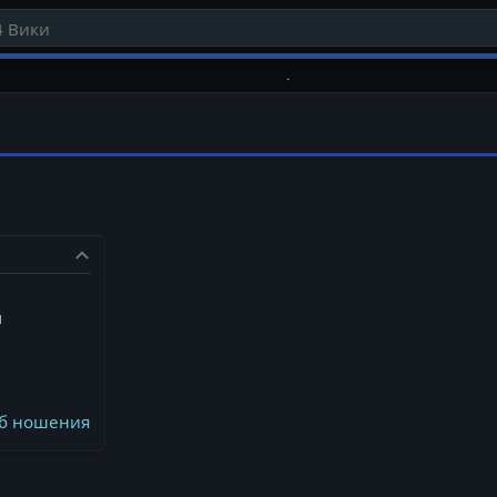
ч
об ношения