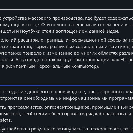
 устройства массового производства, где будет содержать
тому ещё в конце XX и полностью достигли своей цели в 
ншеты и ноутбуки стали воплощением данной идеи.
нологий расширило границы информационной сферы за пре
рые традиции, нормы различных социальных институтов, 
 что также привело к изменению во многих областях разли
лся. А руководство такой крупной корпорации, как НТ, ре
ПК (Компактный Персональный Компьютер).
о создание дешёвого в производстве, очень прочного, кра
 устройства с необходимыми информационными программам
ать программистов, оптоэлектронщиков, промышленных э
роме того, необходимо было провести ряд лабораторных и
ойств.
о устройства в результате затянулась на несколько лет, б