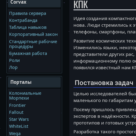
КПК
Corvax
Правила сервера
Идея создания компактного
Контрабанда
нова. Люди стремились к э
Таблица навыков
телефоны, смартфоны, пла
Корпоративный закон
Развитие космических тех
Стандартные рабочие
процедуры
Изменились языки, некото
Бумажная работа
представители других рас,
Роли
информационному полю оста
появился известный нам К
Лор
Постановка задач
Порталы
Колониальные
Целью исследователей был
Морпехи
маленького по габаритам
Frontier
Посему пришлось привлек
Fallout
экспертов в надёжности. К
Star Wars
прототипов и готовых устр
WhiteList
Разработка такого простог
Wega