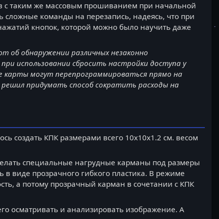
в с таким же массовым прошиванием при начальной
ь сложные команды на перезапись, надеясь, что при
 нажатий кнопок, которой можно было научить даже
ют об обнаружении различных незаконно
 при использовании сбросить настройки доступа у
ные карты могут перепрограммироваться прямо на
й решил придумать способ сократить расходы на
сь создать КПК размерами всего 10х10х1.2 см. весом
 делать специальные нагрудные карманы под размеры
 в виде прозрачного гибкого пластика. В режиме
сть, а потому прозрачный карман в сочетании с КПК
 его осматривать и анализировать изображение. А