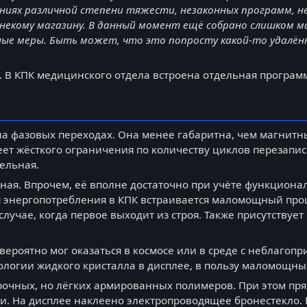
ениях различной степени тяжести, незаконных программ, 
екому магазину. В данный момент ещё собрано слишком ма
е меры. Быть может, что это попросту какой-то удалённы
. В КПК медицинского отдела встроена отдельная програм
на фазовых переходах. Она менее габаритна, чем магнитны
еет жёсткого ограничения по количеству циклов перезапис
ельная.
ная. Впрочем, её вполне достаточно при учёте функциона
энергопотребления в КПК встраивается маломощный процес
случае, когда первое выходит из строя. Также присутствует
е вероятно мог оказаться в космосе или в среде с неблаго
ологии жидкого кристалла в дисплее, в пользу маломощны
рочных, но лёгких армированных полимеров. При этом пря
и. На дисплее наклеено электропроводящее бронестекло. 