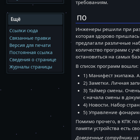
требованиям.
ПО
Ещё
Инженеры решили при разр
Ссылки сюда
которая здорово пришлась
Связанные правки
предлагали различные наб
Версия для печати
количество программ с уч
Постоянная ссылка
остановиться на самых ба
Сведения о странице
В список программ вошли:
Журналы страницы
1) Манифест экипажа. А
2) Заметки. Личная зап
3) Таймер смены. Очень
с начала смены в докум
4) Новости. Набор стра
5) Управление фонарик
Помимо прочего, в КПК по 
памяти устройства есть св
Доверенные сотрудники из