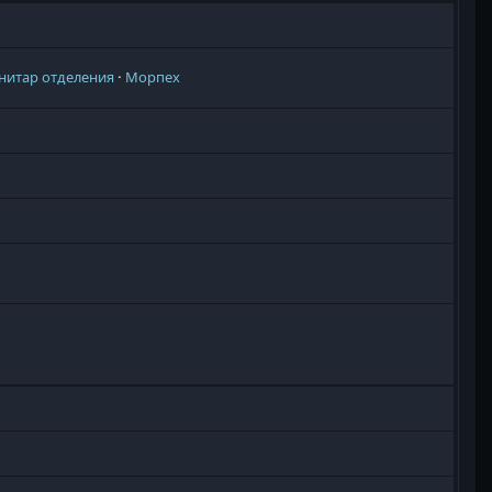
нитар отделения
Морпех