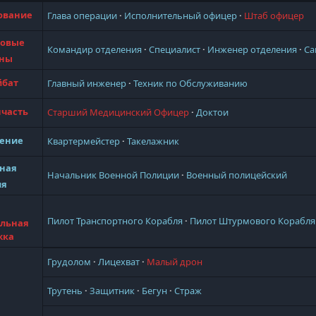
ование
Глава операции
Исполнительный офицер
Штаб офицер
овые
Командир отделения
Специалист
Инженер отделения
Са
оны
йбат
Главный инженер
Техник по Обслуживанию
часть
Старший Медицинский Офицер
Доктои
ение
Квартермейстер
Такелажник
ная
Начальник Военной Полиции
Военный полицейский
ия
Пилот Транспортного Корабля
Пилот Штурмового Корабля
ельная
жка
Грудолом
Лицехват
Малый дрон
Трутень
Защитник
Бегун
Страж