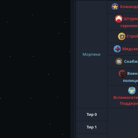
Команд
Штурм
гарниз
Стро
Медсан
Морпехи
Снабж
Воен
полиц
Вспомогат
Поддер
Тир 0
Тир 1