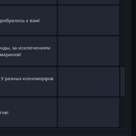
пробрались к вам!
кунды, за исключением
 маринов!
. У разных ксеноморфов
гов!