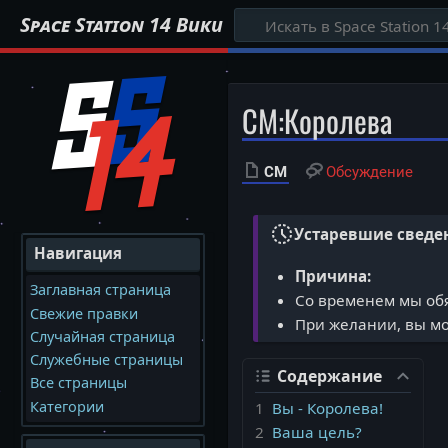
Space Station 14 Вики
CM
:
Королева
CM
Обсуждение
History_Toggle_Off
Устаревшие сведе
Навигация
Причина:
Заглавная страница
Со временем мы обя
Свежие правки
При желании, вы мож
Случайная страница
Служебные страницы
Содержание
Все страницы
Категории
1
Вы - Королева!
2
Ваша цель?