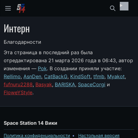
Найти
Интерн
Благодарности
Эта страница в последний раз была
отредактирована 21 марта 2026 года в 06:43, автор
изменения —
Pok
. В создании приняли участие:
Rellimo
,
AsnDen
,
CatBackG
,
KindSoft
,
tfmb
,
Myakot
,
fufnuru2288
,
Basyak
,
BARISKA
,
SpaceCorgi
и
FloweYStyle
.
Space Station 14 Вики
Политика конфиденциальности
Настольная версия