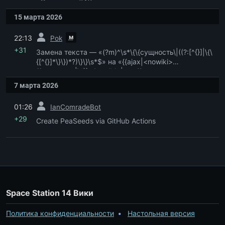
«{{сущность|\1}}»
15 марта 2026
пред.
м
22:13
Pok
+31
Замена текста — «(?m)^\s*\{\{сущность\|((?:[^{}]|\{\
{[^{}]*\}\})*?)\}\}\s*$» на «{{ajax|<nowiki>
{{сущность|\1}}</nowiki>|auto}}»
7 марта 2026
пред.
01:26
IanComradeBot
+29
Create PeaSeeds via GitHub Actions
Space Station 14 Вики
Политика конфиденциальности
Настольная версия