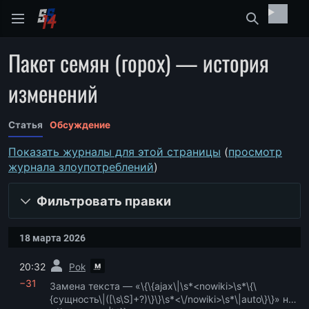
Найти
Пакет семян (горох) — история
изменений
Статья
Обсуждение
Показать журналы для этой страницы
(
просмотр
журнала злоупотреблений
)
Фильтровать правки
18 марта 2026
пред.
м
20:32
Pok
−31
Замена текста — «\{\{ajax\|\s*<nowiki>\s*\{\
{сущность\|([\s\S]+?)\}\}\s*<\/nowiki>\s*\|auto\}\}» на