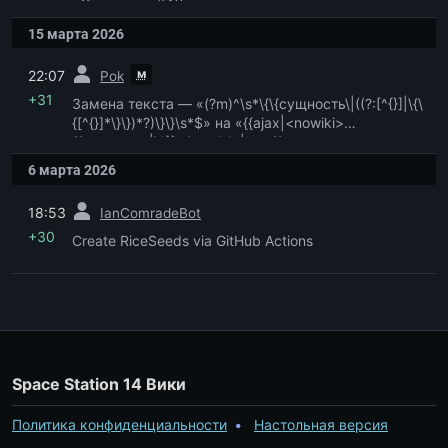
«{{сущность|\1}}»
15 марта 2026
пред.
м
22:07
Pok
+31
Замена текста — «(?m)^\s*\{\{сущность\|((?:[^{}]|\{\
{[^{}]*\}\})*?)\}\}\s*$» на «{{ajax|<nowiki>
{{сущность|\1}}</nowiki>|auto}}»
6 марта 2026
пред.
18:53
IanComradeBot
+30
Create RiceSeeds via GitHub Actions
Space Station 14 Вики
Политика конфиденциальности
Настольная версия