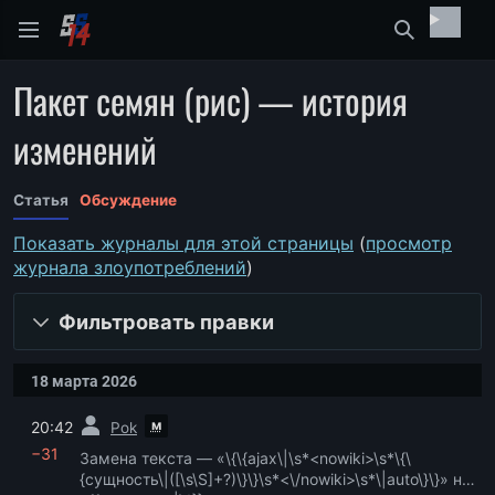
Найти
Пакет семян (рис) — история
изменений
Статья
Обсуждение
Показать журналы для этой страницы
(
просмотр
журнала злоупотреблений
)
Фильтровать правки
18 марта 2026
пред.
м
20:42
Pok
−31
Замена текста — «\{\{ajax\|\s*<nowiki>\s*\{\
{сущность\|([\s\S]+?)\}\}\s*<\/nowiki>\s*\|auto\}\}» на