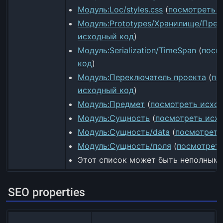
Модуль:Loc/styles.css
(
посмотреть 
Модуль:Prototypes/Хранилище/Пре
исходный код
)
Модуль:Serialization/TimeSpan
(
посм
код
)
Модуль:Переключатель проекта
(
по
исходный код
)
Модуль:Предмет
(
посмотреть исхо
Модуль:Сущность
(
посмотреть исх
Модуль:Сущность/data
(
посмотреть
Модуль:Сущность/поля
(
посмотреть
Этот список может быть неполным.
SEO properties