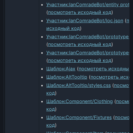
Участник:IanComradeBot/entity proto
(
посмотреть исходный код
)
Участник:IanComradeBot/loc.json
(
по
исходный код
)
Участник:IanComradeBot/prototype st
(
посмотреть исходный код
)
Участник:IanComradeBot/prototypes/fi
(
посмотреть исходный код
)
Шаблон:Ajax
(
посмотреть исходный
Шаблон:AltTooltip
(
посмотреть исхо
Шаблон:AltTooltip/styles.css
(
посмот
код
)
Шаблон:Component/Clothing
(
посмот
код
)
Шаблон:Component/Fixtures
(
посмот
код
)