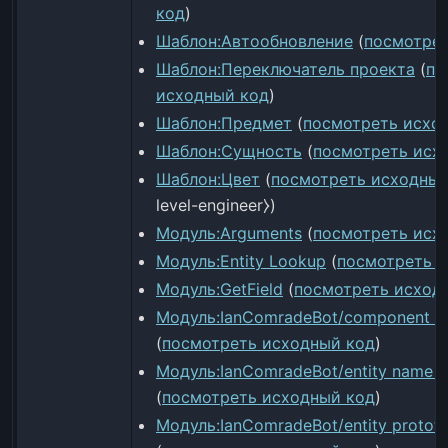
код
)
Шаблон:Автообновление
(
посмотрет
Шаблон:Переключатель проекта
(
по
исходный код
)
Шаблон:Предмет
(
посмотреть исхо
Шаблон:Сущность
(
посмотреть исх
Шаблон:Цвет
(
посмотреть исходный
level-engineer⧽)
Модуль:Arguments
(
посмотреть исх
Модуль:Entity Lookup
(
посмотреть 
Модуль:GetField
(
посмотреть исход
Модуль:IanComradeBot/component sto
(
посмотреть исходный код
)
Модуль:IanComradeBot/entity name ov
(
посмотреть исходный код
)
Модуль:IanComradeBot/entity prototy