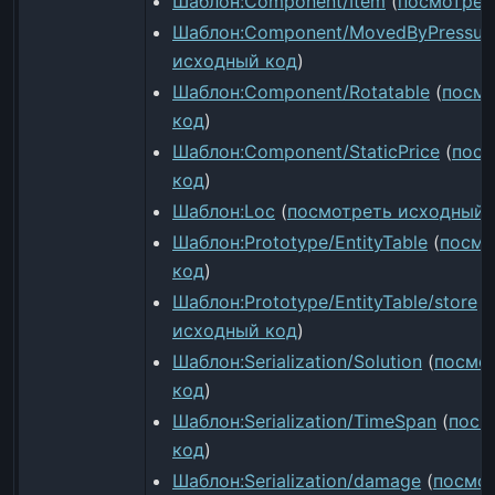
Шаблон:Component/Item
(
посмотрет
Шаблон:Component/MovedByPressur
исходный код
)
Шаблон:Component/Rotatable
(
посмо
код
)
Шаблон:Component/StaticPrice
(
посм
код
)
Шаблон:Loc
(
посмотреть исходный 
Шаблон:Prototype/EntityTable
(
посмо
код
)
Шаблон:Prototype/EntityTable/store
(
исходный код
)
Шаблон:Serialization/Solution
(
посмо
код
)
Шаблон:Serialization/TimeSpan
(
посм
код
)
Шаблон:Serialization/damage
(
посмо