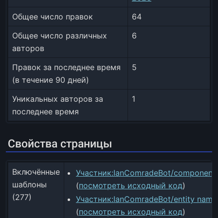
Общее число правок
64
Общее число различных
6
авторов
Правок за последнее время
5
(в течение 90 дней)
Уникальных авторов за
1
последнее время
Свойства страницы
Включённые
Участник:IanComradeBot/component s
шаблоны
(
посмотреть исходный код
)
(277)
Участник:IanComradeBot/entity name 
(
посмотреть исходный код
)