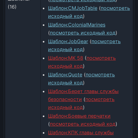
(16)
Шаблон:CMJobTable
(
посмотреть
исходный код
)
Шаблон:ColonialMarines
(
посмотреть исходный код
)
Шаблон:JobGear
(
посмотреть
исходный код
)
Шаблон:MK 58
(
посмотреть
исходный код
)
Шаблон:Quote
(
посмотреть
исходный код
)
Шаблон:Берет главы службы
безопасности
(
посмотреть
исходный код
)
Шаблон:Боевые перчатки
(
посмотреть исходный код
)
Шаблон:КПК главы службы