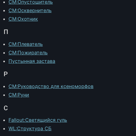
CM:Опустошитель
CM:Осквернитель
CM:Охотник
П
CM:Плеватель
CM:Пожиратель
Пустынная застава
Р
CM:Руководство для ксеноморфов
CM:Руни
С
Fallout:Светящийся гуль
WL:Структура СБ