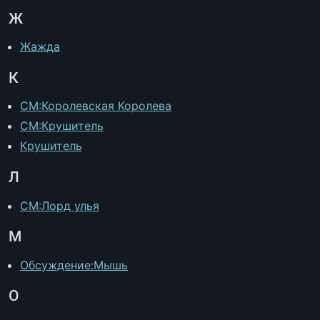
Ж
Жажда
К
CM:Королевская Королева
CM:Крушитель
Крушитель
Л
CM:Лорд улья
М
Обсуждение:Мышь
О