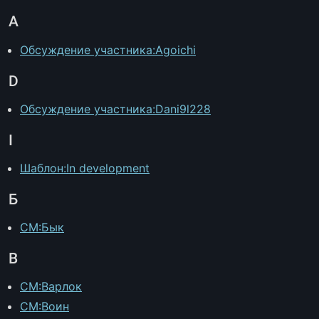
A
Обсуждение участника:Agoichi
D
Обсуждение участника:Dani9l228
I
Шаблон:In development
Б
CM:Бык
В
CM:Варлок
CM:Воин