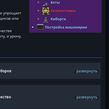
Боты
Экзокостюмы
ли упрощает
ящиков или
Киборги
Постройка машинерии
честве
ту, и урону,
сборке
развернуть
чество
развернуть