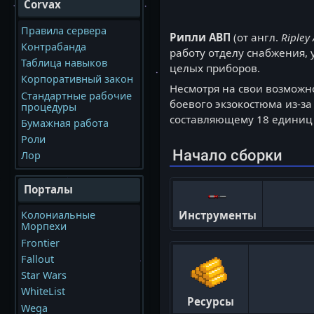
Corvax
Правила сервера
Рипли АВП
(от англ.
Ripley
Контрабанда
работу отделу снабжения, 
Таблица навыков
целых приборов.
Корпоративный закон
Несмотря на свои возможн
Стандартные рабочие
боевого экзокостюма из-за 
процедуры
составляющему 18 единиц 
Бумажная работа
Роли
Начало сборки
Лор
Порталы
Инструменты
Колониальные
Морпехи
Frontier
Fallout
Star Wars
WhiteList
Ресурсы
Wega