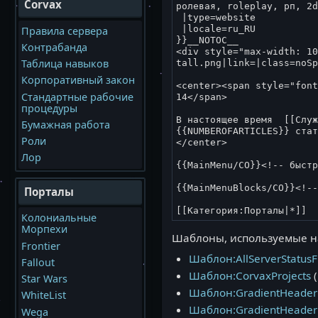
Corvax
Правила сервера
Контрабанда
Таблица навыков
Корпоративный закон
Стандартные рабочие
процедуры
Бумажная работа
Роли
Лор
Порталы
Колониальные
Морпехи
Шаблоны, используемые на
Frontier
Шаблон:AllServerStatus
Fallout
Шаблон:CorvaxProjects
(
Star Wars
Шаблон:GradientHeade
WhiteList
Шаблон:GradientHeader
Wega