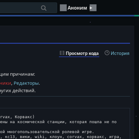
Аноним
Просмотр кода
История
ющим причинам:
тники
,
Редакторы
.
угих действий.