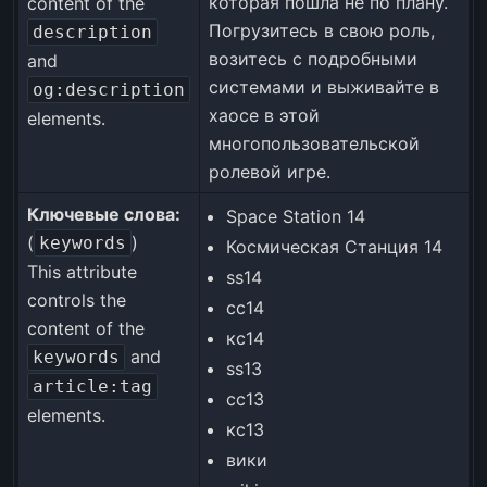
которая пошла не по плану.
content of the
Погрузитесь в свою роль,
description
возитесь с подробными
and
системами и выживайте в
og:description
хаосе в этой
elements.
многопользовательской
ролевой игре.
Ключевые слова:
Space Station 14
(
)
keywords
Космическая Станция 14
This attribute
ss14
controls the
сс14
content of the
кс14
and
keywords
ss13
article:tag
сс13
elements.
кс13
вики