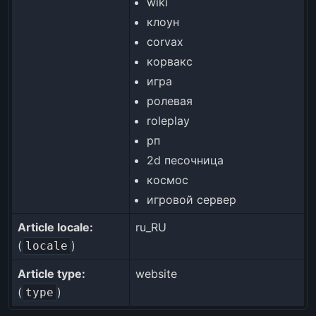
wiki
клоун
corvax
корвакс
игра
ролевая
roleplay
рп
2d песочница
космос
игровой сервер
Article locale:
ru_RU
(
)
locale
Article type:
website
(
)
type