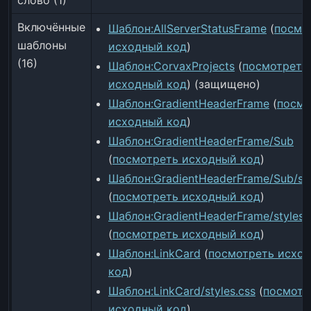
слово (1)
Включённые
Шаблон:AllServerStatusFrame
(
посмо
шаблоны
исходный код
)
(16)
Шаблон:CorvaxProjects
(
посмотреть
исходный код
) (защищено)
Шаблон:GradientHeaderFrame
(
посмо
исходный код
)
Шаблон:GradientHeaderFrame/Sub
(
посмотреть исходный код
)
Шаблон:GradientHeaderFrame/Sub/sty
(
посмотреть исходный код
)
Шаблон:GradientHeaderFrame/styles.
(
посмотреть исходный код
)
Шаблон:LinkCard
(
посмотреть исхо
код
)
Шаблон:LinkCard/styles.css
(
посмотр
исходный код
)