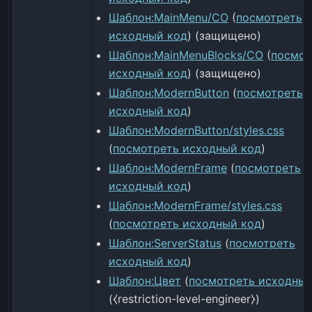
Шаблон:MainMenu/CO
(
посмотреть
исходный код
) (защищено)
Шаблон:MainMenuBlocks/CO
(
посмот
исходный код
) (защищено)
Шаблон:ModernButton
(
посмотреть
исходный код
)
Шаблон:ModernButton/styles.css
(
посмотреть исходный код
)
Шаблон:ModernFrame
(
посмотреть
исходный код
)
Шаблон:ModernFrame/styles.css
(
посмотреть исходный код
)
Шаблон:ServerStatus
(
посмотреть
исходный код
)
Шаблон:Цвет
(
посмотреть исходный
(⧼restriction-level-engineer⧽)