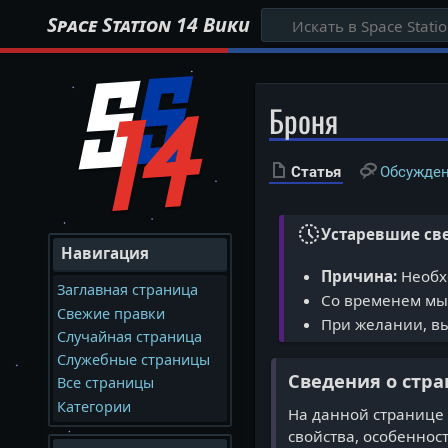
Space Station 14 Вики
Броня
Статья
Обсужде
History_Toggle_Off
Устаревшие св
Навигация
Причина:
Необхо
Заглавная страница
Со временем мы 
Свежие правки
При желании, вы
Случайная страница
Служебные страницы
Сведения о стр
Все страницы
Категории
На данной странице 
свойства, особеннос