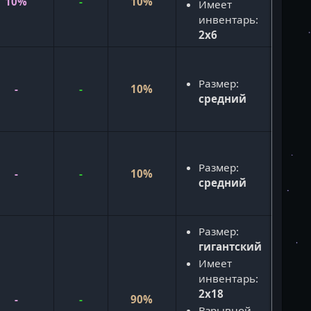
10%
-
10%
Имеет
инвентарь:
2x6
Размер:
-
-
10%
средний
Н
Размер:
г
-
-
10%
средний
м
Размер:
гигантский
Имеет
инвентарь:
2x18
-
-
90%
Взрывной