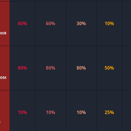
60%
60%
30%
10%
оня
80%
80%
80%
50%
тюм
10%
10%
10%
25%
м