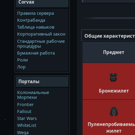
Corvax
Правила сервера
Контрабанда
Таблица навыков
Корпоративный закон
Общие характерис
Стандартные рабочие
процедуры
Предмет
Бумажная работа
Роли
Лор
Порталы
Бронежилет
Колониальные
Морпехи
Frontier
Fallout
Star Wars
Пуленепробиваем
WhiteList
жилет
Wega