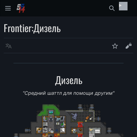
Найти
Frontier
:
Дизель
Язык
Следить
Про
Дизель
"Средний шаттл для помощи другим"