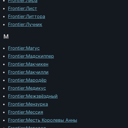
Frontier:Лира
Frontier:Лист
Frontier:Литтора
Frontier:Лучник
М
Frontier:Магус
Frontier:Мадскиппер
Frontier:Макчикен
Frontier:Макчилли
Frontier:Мародёр
Frontier:Медикус
Frontier:Межзвёздный
Frontier:Мензурка
Frontier:Мессия
Frontier:Месть Королевы Анны
Frontier:Метедор