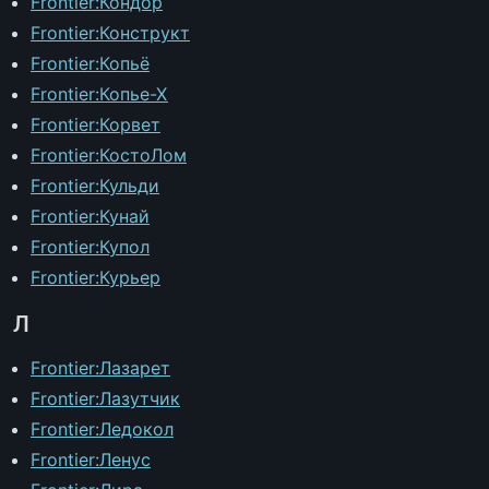
Frontier:Кондор
Frontier:Конструкт
Frontier:Копьё
Frontier:Копье-Х
Frontier:Корвет
Frontier:КостоЛом
Frontier:Кульди
Frontier:Кунай
Frontier:Купол
Frontier:Курьер
Л
Frontier:Лазарет
Frontier:Лазутчик
Frontier:Ледокол
Frontier:Ленус