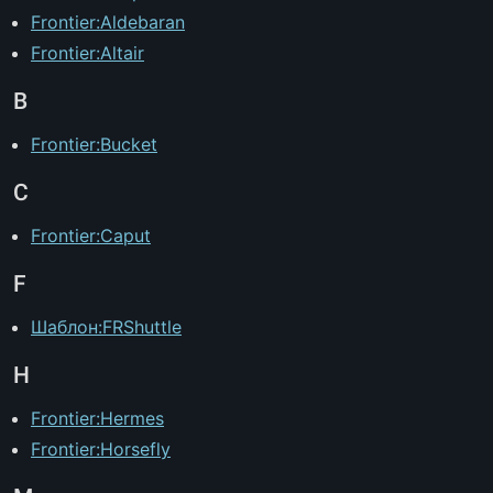
Frontier:Aldebaran
Frontier:Altair
B
Frontier:Bucket
C
Frontier:Caput
F
Шаблон:FRShuttle
H
Frontier:Hermes
Frontier:Horsefly