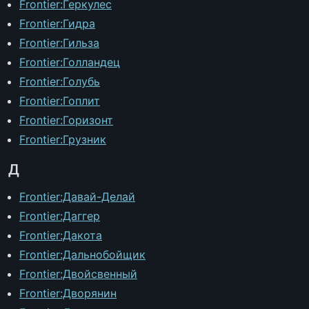
Frontier:Геркулес
Frontier:Гидра
Frontier:Гильза
Frontier:Голландец
Frontier:Голубь
Frontier:Гоплит
Frontier:Горизонт
Frontier:Грузник
Д
Frontier:Давай-Делай
Frontier:Даггер
Frontier:Дакота
Frontier:Дальнобойщик
Frontier:Двойсвенный
Frontier:Дворянин