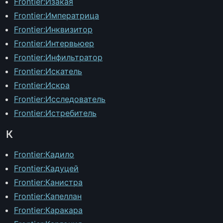
Frontier:Изакая
Frontier:Императрица
Frontier:Инквизитор
Frontier:Интервьюер
Frontier:Инфильтратор
Frontier:Искатель
Frontier:Искра
Frontier:Исследователь
Frontier:Истребитель
К
Frontier:Кадило
Frontier:Кадуцей
Frontier:Канистра
Frontier:Капеллан
Frontier:Каракара