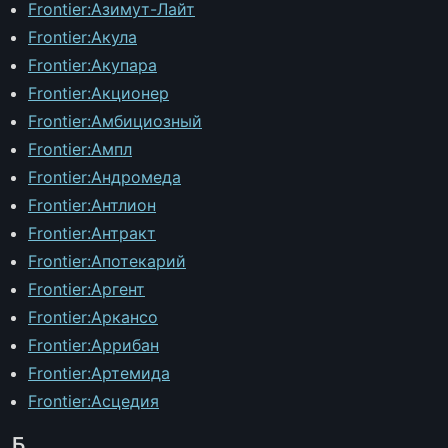
Frontier:Азимут-Лайт
Frontier:Акула
Frontier:Акупара
Frontier:Акционер
Frontier:Амбициозный
Frontier:Ампл
Frontier:Андромеда
Frontier:Антлион
Frontier:Антракт
Frontier:Апотекарий
Frontier:Аргент
Frontier:Аркансо
Frontier:Аррибан
Frontier:Артемида
Frontier:Асцедия
Б