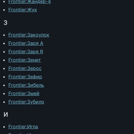
Frontier:Жандер-4
Frontier:Жук
З
Frontier:Закоулок
Frontier:Заря A
Frontier:Заря R
Frontier:Зенит
Frontier:Зерос
Frontier:Зефир
Frontier:Зибель
Frontier:Змей
Frontier:Зубило
И
Frontier:Игла