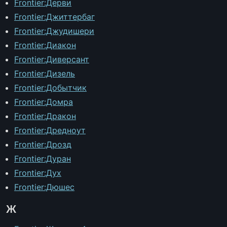
Frontier:Дерви
Frontier:Джиттербаг
Frontier:Джудишери
Frontier:Диакон
Frontier:Диверсант
Frontier:Дизель
Frontier:Добытчик
Frontier:Домра
Frontier:Дракон
Frontier:Дредноут
Frontier:Дрозд
Frontier:Дуран
Frontier:Дух
Frontier:Дюшес
Ж