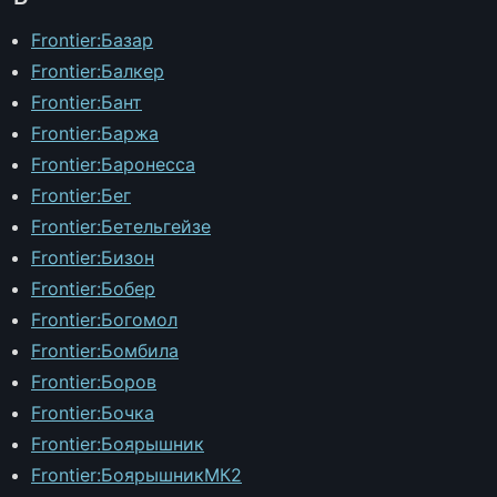
Frontier:Базар
Frontier:Балкер
Frontier:Бант
Frontier:Баржа
Frontier:Баронесса
Frontier:Бег
Frontier:Бетельгейзе
Frontier:Бизон
Frontier:Бобер
Frontier:Богомол
Frontier:Бомбила
Frontier:Боров
Frontier:Бочка
Frontier:Боярышник
Frontier:БоярышникМК2