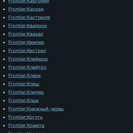
Frontier:Каргония
Frontier:Каскад
Frontier:Кастрюля
Frontier:Квадрон
Frontier:Квазар
Frontier:Кемпер
Frontier:Кестрел
Frontier:Клеймор
Frontier:Клейтро
Frontier:Клерк
Frontier:Клещ
Frontier:Клипер
Frontier:Клык
Frontier:Книжный червь
Frontier:Коготь
Frontier:Комета