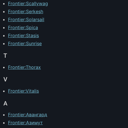
Frontier:Scallywag
Frontier:Serkesh
Frontier:Solarsail
Frontier:Spica
Frontier:Stasis
Frontier:Sunrise
T
Frontier:Thorax
V
Frontier:Vitalis
А
Frontier:Авангард
Frontier:Азимут