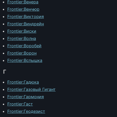
Frontier:Венера
Frontier:Венчюр
Frontier:Виктория
Frontier:Виндрейн
Frontier:Виски
Frontier:Волна
Frontier:Воробей
Frontier:Ворон
Frontier:Вспышка
Г
Frontier:Гадюка
Frontier:Газовый Гигант
Frontier:Гармония
Frontier:Гаст
Frontier:Геодезист