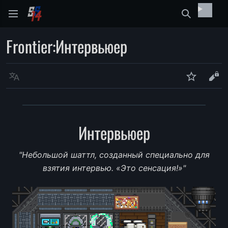
Найти
Frontier
:
Интервьюер
Язык
Следить
Про
Интервьюер
"Небольшой шаттл, созданный специально для
взятия интервью. «Это сенсация!»"