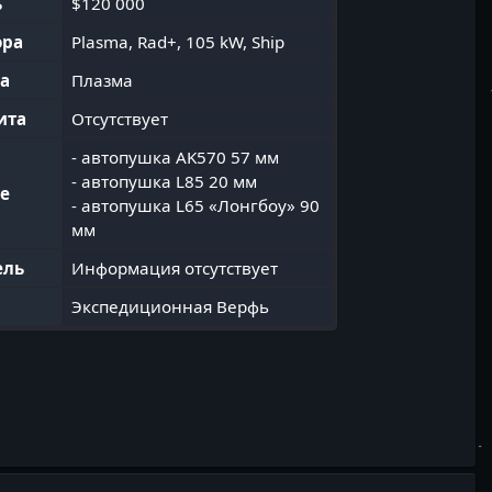
ь
$120 000
ора
Plasma, Rad+, 105 kW, Ship
ва
Плазма
ита
Отсутствует
- автопушка AK570 57 мм
- автопушка L85 20 мм
е
- автопушка L65 «Лонгбоу» 90
мм
ель
Информация отсутствует
Экспедиционная Верфь