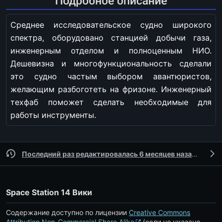
Подробное описание
Среднее исследовательское судно широкого
спектра, оборудовано станцией добычи газа,
инженерным отделом и полноценным НИО.
Дешевизна и многофункциональность сделали
это судно частым выбором авантюристов,
желающим разбоготеть на фризоне. Инженерный
техфаб поможет сделать необходимые для
работы инструменты.
Последний раз редактировалась 6 месяцев назад
участ
Space Station 14 Вики
Содержание доступно по лицензии
Creative Commons
Attribution Non-Commercial Share Alike
(если не указано