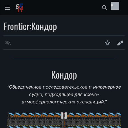
Найти
Frontier
:
Кондор
Язык
Следить
Про
Кондор
"Объединенное исследовательское и инженерное
судно, подходящее для ксено-
атмосфернологических экспедиций."