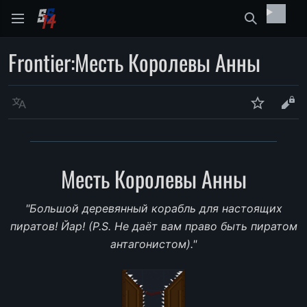
Найти
Frontier
:
Месть Королевы Анны
Язык
Следить
Про
Месть Королевы Анны
"Большой деревянный корабль для настоящих
пиратов! Йар! (P.S. Не даёт вам право быть пиратом
антагонистом)."