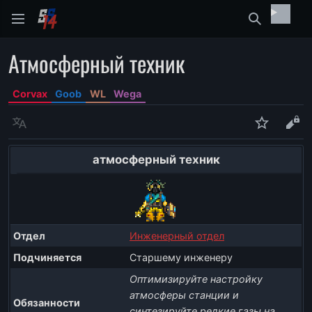
Найти
Атмосферный техник
Corvax
Goob
WL
Wega
Язык
Следить
Про
атмосферный техник
Отдел
Инженерный отдел
Подчиняется
Старшему инженеру
Оптимизируйте настройку
атмосферы станции и
Обязанности
синтезируйте редкие газы на