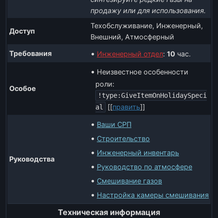
продажу или для использования.
Техобслуживание, Инженерный,
Доступ
Внешний, Атмосферный
Требования
Инженерный отдел
:
10
час.
Неизвестное особенности
роли:
Особое
!type:GiveItemOnHolidaySpeci
[
[
править
]
]
al
Ваши СРП
Строительство
Инженерный инвентарь
Руководства
Руководство по атмосфере
Смешивание газов
Настройка камеры смешивания
Техническая информация