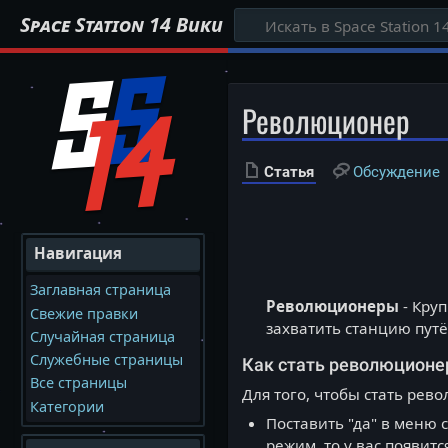
Space Station 14 Вики
Революционер
Статья
Обсуждение
Навигация
Заглавная страница
Революционеры
- Круп
Свежие правки
захватить станцию пут
Случайная страница
Служебные страницы
Как стать революцион
Все страницы
Для того, чтобы стать рев
Категории
Поставить "да" в меню 
режим, то у вас появит