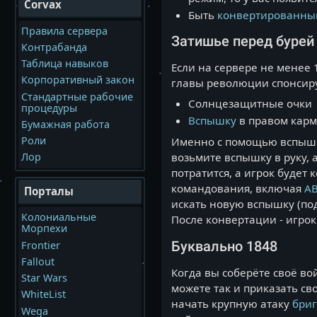
Corvax
Быть
конвертированны
Правила сервера
Затишье перед бурей
Контрабанда
Таблица навыков
Если на сервере не менее 1
Корпоративный закон
главы революции спонсир
Стандартные рабочие
Солнцезащитные очки
процедуры
Вспышку
в правом карм
Бумажная работа
Роли
Именно с помощью вспышки
возьмите вспышку в руку, 
Лор
потратится, а игрок будет
командования, включая
А
Порталы
искать новую вспышку (по
Колониальные
После конвертации - игро
Морпехи
Frontier
Буквально 1848
Fallout
Когда вы соберёте своё во
Star Wars
можете так и приказать св
WhiteList
начать крупную атаку
бри
Wega