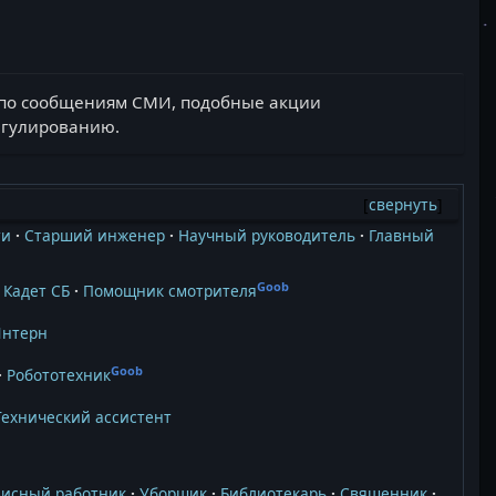
о по сообщениям СМИ, подобные акции
регулированию.
свернуть
ти
Старший инженер
Научный руководитель
Главный
Goob
Кадет СБ
Помощник смотрителя
Интерн
Goob
Робототехник
Технический ассистент
висный работник
Уборщик
Библиотекарь
Священник