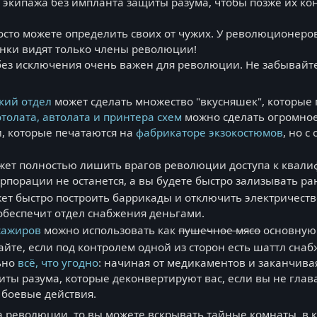
экипажа без импланта защиты разума, чтобы позже их ко
осто можете определить своих от чужих. У революционеров 
конки видят только члены революции!
без исключения очень важен для революции. Не забывайте
кий отдел
может сделать множество "вкусняшек", которые
толата, автолата и принтера схем
можно сделать огромное 
, которые печатаются на
фабрикаторе экзокостюмов
, но 
ет полностью лишить врагов революции доступа к квал
рпорации не останется, а вы будете быстро зализывать р
ет быстро построить баррикады и отключить электричеств
 обеспечит отдел снабжения деньгами.
сажиров
можно использовать как
пушечное мясо
основную
айте, если под контролем одной из сторон есть шаттл сна
ьно
всё, что угодно
: начиная от медикаментов и заканчива
ты разума, которые деконвертируют вас, если вы не глав
 боевые действия.
ва революции, то вы можете вскрывать тайные комнаты, в