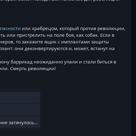
пасности
или храбрецом, который против революции,
 или пристрелить на поле боя, как собак. Если в
неров, то закажите ящик с имплантами защиты
плант: они деконвертируются и, может, встанут на
.
рону баррикад неожиданно упали и стали биться в
дили. Смерть революции!
ие затянулось...