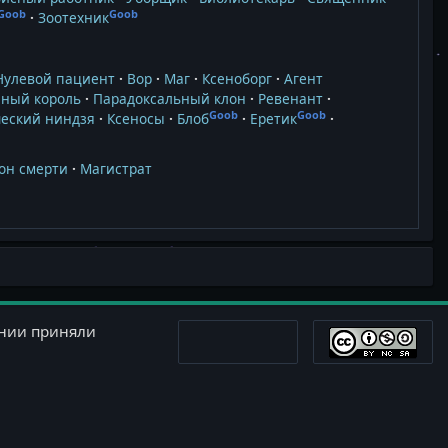
Goob
Goob
Зоотехник
Нулевой пациент
Вор
Маг
Ксеноборг
Агент
ный король
Парадоксальный клон
Ревенант
Goob
Goob
еский ниндзя
Ксеносы
Блоб
Еретик
он смерти
Магистрат
ании приняли