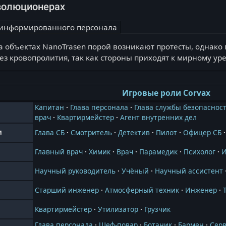
волюционерах
информированного персонала
а объектах NanoTrasen порой возникают протесты, однак
ез кровопролития, так как стороны приходят к мирному у
Игровые роли Corvax
Капитан
Глава персонала
Глава службы безопаснос
врач
Квартирмейстер
Агент внутренних дел
и
Глава СБ
Смотритель
Детектив
Пилот
Офицер СБ
Главный врач
Химик
Врач
Парамедик
Психолог
Научный руководитель
Учёный
Научный ассистент
Старший инженер
Атмосферный техник
Инженер
Квартирмейстер
Утилизатор
Грузчик
Глава персонала
Шеф-повар
Ботаник
Бармен
Сер