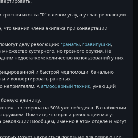
нвертировать.
красная иконка "R" в левом углу, а у глав революции -
, что знания члена экипажа при конвертации
 помогут делу революции:
гранаты
,
гравипушки
,
множество кустарного, но грозного оружия. Не
с одним недостатком: количество использований у них
ифицированной и быстрой медпомощи, банально
аны и конвертировать раненых.
о неприятелям. А
атмосферный техник
, умеющий
 боевую единицу.
бжения - то сторона на 50% уже победила. В снабжении
я оружием. Помните, что враги революции могут
а революции! Вообщем, именно в этом отделе и могут
 которых может находиться полезные для революции