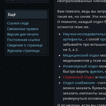
нейтрализованных членов 
Вам повезло, ведь вы запр
Ещё
такая же, но синяя. Эти и
И помните, каждый отдел 
Ссылки сюда
остаются теми же.
Связанные правки
Научно-исследовательс
Версия для печати
артефакты
... с силой
про
Постоянная ссылка
забывайте про вспышки
Сведения о странице
не 5, а 2.
Журналы страницы
Медицинский отдел
мож
медикаментов у псов ко
Инженерный отдел
мож
быстро варить
фрезон
,
Сервисный отдел
и
пас
Отдел снабжения
- счит
можно заказать буквал
заказать импланты защи
развернуться основные
И по мелочи, если вы гла