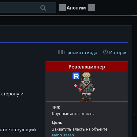
Аноним
Просмотр кода
История
Революционер
 сторону и
Тип:
Крупные антагонисты
Цель:
Захватить власть на объекте
соответствующий
NanoTrasen