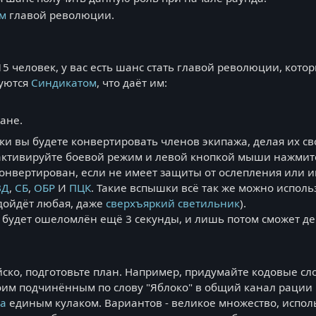
м
главой революции.
5 человек, у вас есть шанс стать главой революции, котор
уются
Синдикатом
, что даёт им:
ане.
 вы будете конвертировать членов экипажа, делая их с
активируйте боевой режим и левой кнопкой мыши нажмите 
 конвертирован, если не имеет защиты от ослепления или
ВД
,
СБ
,
ОБР
И
ПЦК
. Такие вспышки всё так же можно использ
дойдёт любая, даже
сверхъяркий светильник
).
к будет ошеломлён ещё 3 секунды, и лишь потом сможет де
йско, подготовьте план. Например, придумайте кодовые сл
оим подчинённым по слову "Яблоко" в общий канал рации 
га
единым кулаком. Вариантов - великое множество, испол