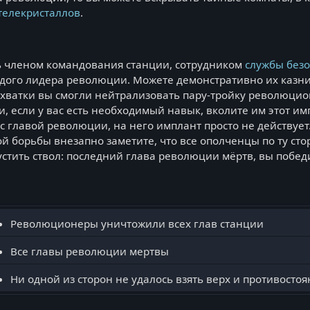
телекристаллов
.
?
ь членом командования станции, сотрудником
службы безо
ждого лидера революции. Можете демонстративно их казнить
схватки вы смогли нейтрализовать пару-тройку революцио
и, если у вас есть необходимый навык, вколите им этот им
 с главой революции, на него имплант просто не действует
й борьбы внезапно заметите, что все ополченцы по ту сто
устить ствол: последний глава революции мёртв, вы побе
Революционеры уничтожили всех глав станции
Все главы революции мертвы
Ни одной из сторон не удалось взять верх и противостоян