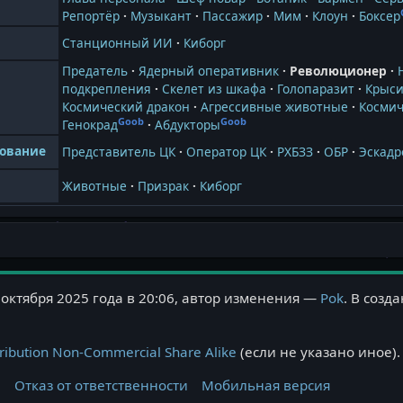
Репортёр
Музыкант
Пассажир
Мим
Клоун
Боксер
Станционный ИИ
Киборг
Предатель
Ядерный оперативник
Революционер
подкрепления
Скелет из шкафа
Голопаразит
Крыси
Космический дракон
Агрессивные животные
Космич
Goob
Goob
Генокрад
Абдукторы
ование
Представитель ЦК
Оператор ЦК
РХБЗЗ
ОБР
Эскадр
Животные
Призрак
Киборг
октября 2025 года в 20:06, автор изменения —
Pok
. В созд
ribution Non-Commercial Share Alike
(если не указано иное).
и
Отказ от ответственности
Мобильная версия