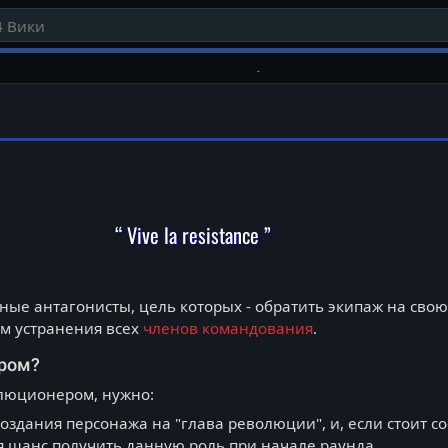
“ Vive la resistance ”
ные антагонисты, цель которых - обратить экипаж на свою
ём устранения всех
членов командования
.
ером?
олюционером, нужно:
создания персонажа на "глава революции", и, если стоит 
ся шанс получить данную роль при начале раунда.