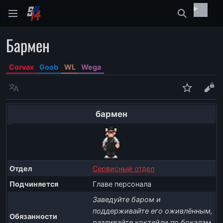
Найти
Бармен
Corvax
Goob
WL
Wega
Язык
Следить
Про
бармен
Отдел
Сервисный отдел
Подчиняется
Главе персонала
Заведуйте баром и
поддерживайте его оживлённым,
Обязанности
разливайте коктейли по бокалам