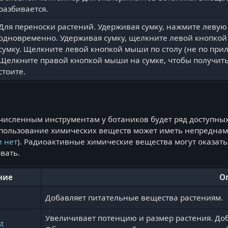
разбивается.
Для переноски растений. Удерживая сумку, нажмите левую
одновременно. Удерживая сумку, щелкните левой кнопкой
сумку. Щелкните левой кнопкой мыши по столу (не по прила
Щелкните правой кнопкой мыши на сумке, чтобы получить
стоите.
исленным инструментам у ботаников будет ряд доступных 
спользование химических веществ может иметь непредна
и нет
). Радиоактивные химические вещества могут оказат
вать.
ние
О
Добавляет питательные вещества растениям.
Увеличивает потенцию и размер растения. Доба
t