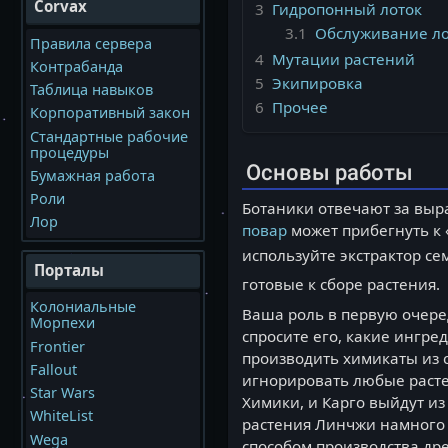
Corvax
3
Гидропонный лоток
3.1
Обслуживание ло
Правила сервера
4
Мутации растений
Контрабанда
5
Экипировка
Таблица навыков
6
Прочее
Корпоративный закон
Стандартные рабочие
процедуры
Основы работы
Бумажная работа
Роли
Ботаники отвечают за выра
Лор
повар
может прибегнуть к
используйте экстрактор с
Порталы
готовые к сборе растения.
Колониальные
Ваша роль в первую очеред
Морпехи
спросите его, какие ингр
Frontier
производить химикаты из 
Fallout
игнорировать любые растен
Star Wars
Химики, и Карго выйдут из
WhiteList
растения Линчжи намного 
Wega
способом производства дре