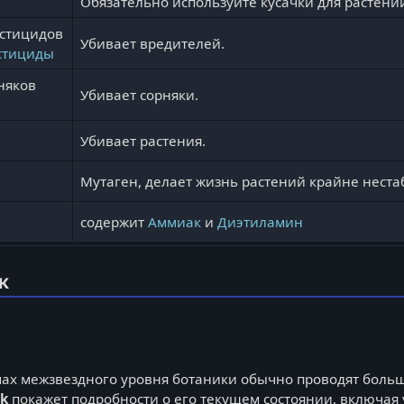
Обязательно используйте кусачки для растени
естицидов
Убивает вредителей.
стициды
няков
Убивает сорняки.
Убивает растения.
Мутаген, делает жизнь растений крайне неста
содержит
Аммиак
и
Диэтиламин
к
мах межзвездного уровня ботаники обычно проводят больш
ck
покажет подробности о его текущем состоянии, включая