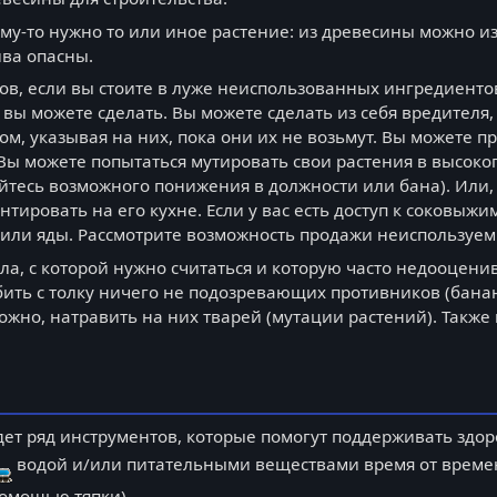
ому-то нужно то или иное растение: из древесины можно и
ива опасны.
ов, если вы стоите в луже неиспользованных ингредиенто
 вы можете сделать. Вы можете сделать из себя вредителя
ом, указывая на них, пока они их не возьмут. Вы можете 
 Вы можете попытаться мутировать свои растения в высоко
йтесь возможного понижения в должности или бана). Или,
тировать на его кухне. Если у вас есть доступ к соковыжи
/ или яды. Рассмотрите возможность продажи неиспользуе
ла, с которой нужно считаться и которую часто недооцен
бить с толку ничего не подозревающих противников (банан
можно, натравить на них тварей (мутации растений). Такж
.
ет ряд инструментов, которые помогут поддерживать здор
водой и/или питательными веществами время от времен
помощью тяпки).