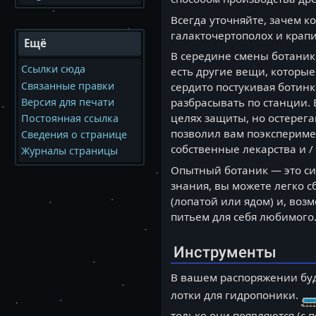
Всегда уточняйте, зачем к
галакточертополох и крап
Ещё
В середине смены ботаник
Ссылки сюда
есть другие вещи, которые
Связанные правки
сердито постукивая ботинк
Версия для печати
разбрасывать по станции.
целях защиты, но остерега
Постоянная ссылка
позволил вам поэксперимен
Сведения о странице
собственные лекарства и 
Журналы страницы
Опытный ботаник — это си
знания, вы можете легко с
(лопатой или ядом) и, воз
питьем для себя любимого
Инструменты
В вашем распоряжении буд
лотки для гидропоники.
только они появляются (с 