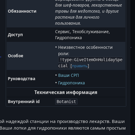
для шеф-поваров, лекарственные
Обязанности
травы для медотсека, и другие
растения для личного
пользования.
Сервис, Техобслуживание,
Доступ
Гидропоника
Неизвестное особенности
роли:
Особое
!type:GiveItemOnHolidaySpe
[
]
править
cial
Ваши СРП
Руководства
Гидропоника
Техническая информация
Внутренний id
Botanist
ной надеждой станции на производство лекарств. Ваши
 Ваши лотки для гидропоники являются самым простым