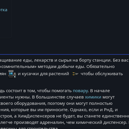
тка
щивание еды, лекарств и сырья на борту станции. Без вас
 «сомнительным» методам добычи еды. Обязательно
емян
и кусачки для растений
чтобы обслуживать
ь состоит в том, чтобы помогать
повару
. В начале
едиенты нужны. В большинстве случаев
химики
могут
своего оборудования, поэтому они могут полностью
ия, которые вы им приносите. Однако, если и РнД, и
 строя, а ХимДиспенсеров не будет, вы станете единствен
легче производят адреналин, чем химический диспенсер.
весины для строительства.