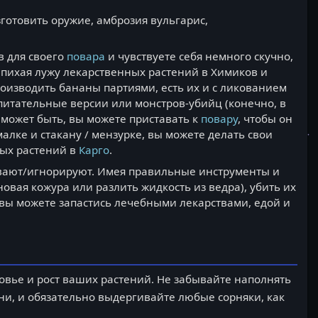
зготовить оружие, амброзия вульгарис,
в для своего
повара
и чувствуете себя немного скучно,
, пихая лужу лекарственных растений в Химиков и
производить бананы партиями, есть их и с ликованием
питательные версии или монстров-убийц (конечно, в
 может быть, вы можете приставать к
повару
, чтобы он
малке и стакану / мензурке, вы можете делать свои
мых растений в
Карго
.
ивают/игнорируют. Имея правильные инструменты и
овая кожура или разлить жидкость из ведра), убить их
е вы можете запастись лечебными лекарствами, едой и
овье и рост ваших растений. Не забывайте наполнять
и, и обязательно выдергивайте любые сорняки, как