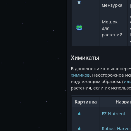
мензурка
Мешок
для
растений
Химикаты
В дополнение к вышепереч
химиков
. Неосторожное и
надлежащим образом. (
ил
растения, если их использо
Картинка
Назва
EZ Nutrient
Robust Harves