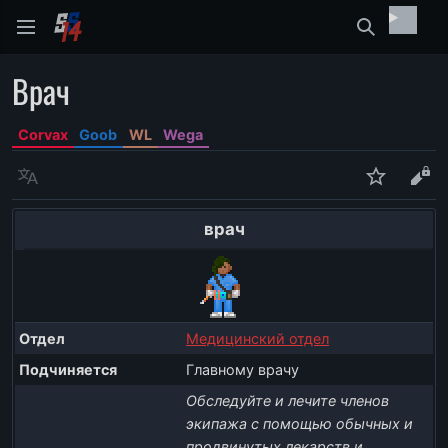
Найти
Врач
Corvax
Goob
WL
Wega
Язык
Следить
Про
врач
Отдел
Медицинский отдел
Подчиняется
Главному врачу
Обследуйте и лечите членов
экипажа с помощью обычных и
продвинутых лекарств и