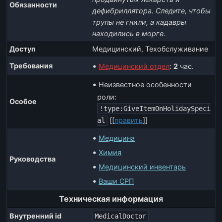
Обязанности
дефибриллятора. Следите, чтобы
трупы не гнили, а кадавры
находились в морге.
Доступ
Медицинский, Техобслуживание
Требования
Медицинский отдел
:
2
час.
Неизвестное особенности
роли:
Особое
!type:GiveItemOnHolidaySpeci
[
[
править
]
]
al
Медицина
Химия
Руководства
Медицинский инвентарь
Ваши СРП
Техническая информация
Внутренний id
MedicalDoctor